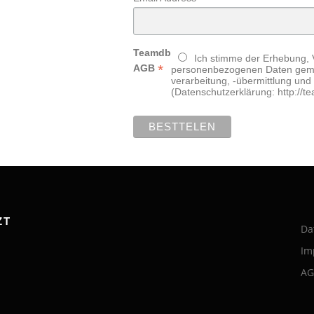
Teamdb
Ich stimme der Erhebung, 
*
AGB
personenbezogenen Daten gemäß
verarbeitung, -übermittlung un
(Datenschutzerklärung: http://t
ZT
Da
Im
AG