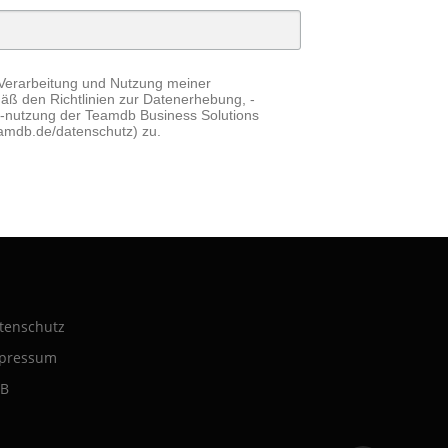
Verarbeitung und Nutzung meiner
 den Richtlinien zur Datenerhebung, -
d -nutzung der Teamdb Business Solutions
eamdb.de/datenschutz) zu.
tenschutz
pressum
B